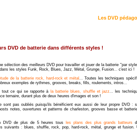
Les DVD pédagogi
rs DVD de batterie dans différents styles !
sélection des meilleurs DVD pour travailler et jouer de la batterie "par style
 dans les styles Funk, Rock, Blues, Jazz, Métal, Grunge, Fusion... c'est ici !
étude de la batterie rock, hard-rock et métal
... Toutes les techniques spéci
reux exemples de rythmes, grooves, breaks, fills, roulements, intros...
r tout ce qui se rapporte à
la batterie blues, shuffle et jazz
... les techniq
ce ternaire, durant plus de deux heures d'images et son !
 sont pas oubliés puisqu'ils bénéficient eux aussi de leur propre DVD : 
hosts notes, ouvertures et patterns de charleston, grooves basse et batterie
 un DVD de plus de 5 heures tous
les plans des plus grands batteurs
d'
es suivants : blues, shuffle, rock, pop, hard-rock, métal, grunge et fusion.