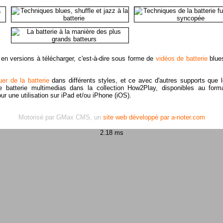
n versions à télécharger, c'est-à-dire sous forme de
vidéos de batterie
blues
er de la batterie
dans différents styles, et ce avec d'autres supports que 
e batterie multimedias dans la collection How2Play, disponibles au for
r une utilisation sur iPad et/ou iPhone (iOS).
Motorisé par GMax CMS, un
site web développé par a-noter.com
2.18 ms