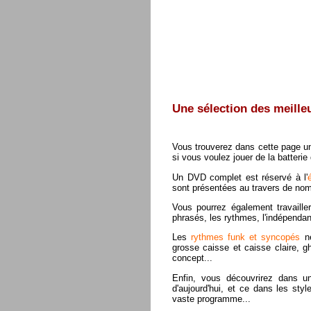
Une sélection des meilleu
Vous trouverez dans cette page une 
si vous voulez jouer de la batterie
Un DVD complet est réservé à l'
sont présentées au travers de nomb
Vous pourrez également travaille
phrasés, les rythmes, l'indépendan
Les
rythmes funk et syncopés
ne
grosse caisse et caisse claire, g
concept...
Enfin, vous découvrirez dans
d'aujourd'hui, et ce dans les styl
vaste programme...