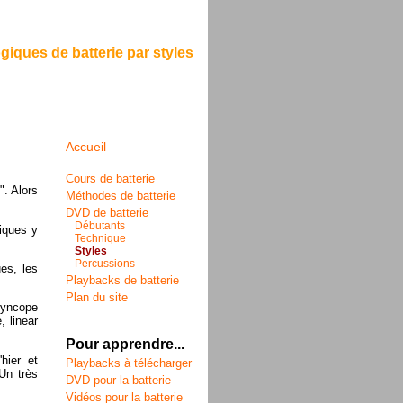
ques de batterie par styles
Accueil
Cours de batterie
". Alors
Méthodes de batterie
DVD de batterie
Débutants
fiques y
Technique
Styles
Percussions
ues, les
Playbacks de batterie
Plan du site
syncope
, linear
Pour apprendre...
hier et
Playbacks à télécharger
 Un très
DVD pour la batterie
Vidéos pour la batterie